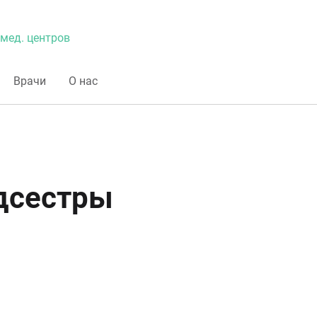
мед. центров
Врачи
О нас
дсестры